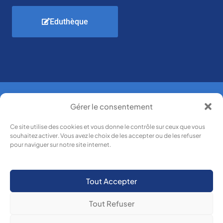
Eduthèque
Gérer le consentement
Boulevard de
Lycée Des Métiers
l'Europe
Ce site utilise des cookies et vous donne le contrôle sur ceux que vous
83514 La
souhaitez activer. Vous avez le choix de les accepter ou de les refuser
Paul Langevin
pour naviguer sur notre site internet.
Seyne-sur-
mer
Tout Accepter
F
I
L
T
a
n
i
i
c
s
n
k
Tout Refuser
e
t
k
t
b
a
e
o
Tous les contacts