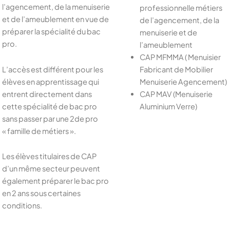
l’agencement, de la menuiserie
professionnelle métiers
et de l’ameublement en vue de
de l’agencement, de la
préparer la spécialité du bac
menuiserie et de
pro.
l’ameublement
CAP MFMMA ( Menuisier
L’accès est différent pour les
Fabricant de Mobilier
élèves en apprentissage qui
Menuiserie Agencement)
entrent directement dans
CAP MAV (Menuiserie
cette spécialité de bac pro
Aluminium Verre)
sans passer par une 2de pro
« famille de métiers ».
Les élèves titulaires de CAP
d’un même secteur peuvent
également préparer le bac pro
en 2 ans sous certaines
conditions.