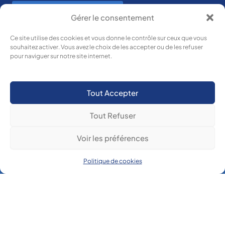
Magistère
Gérer le consentement
Ce site utilise des cookies et vous donne le contrôle sur ceux que vous
souhaitez activer. Vous avez le choix de les accepter ou de les refuser
pour naviguer sur notre site internet.
Eduthèque
Tout Accepter
Tout Refuser
Voir les préférences
Boulevard de
Politique de cookies
Lycée Des Métiers
l'Europe
83514 La
Paul Langevin
Seyne-sur-
mer
F
I
L
T