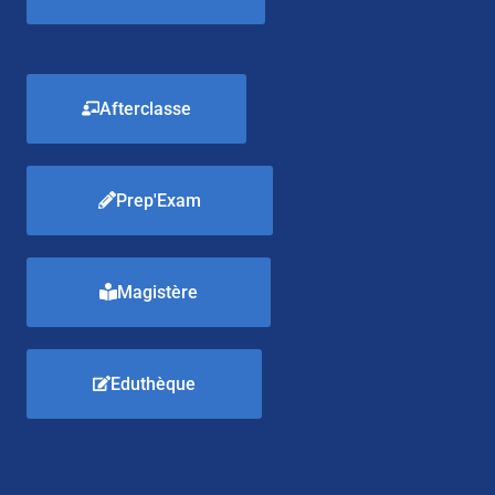
Afterclasse
Prep'Exam
Magistère
Eduthèque