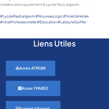
collaboration qui animent le Lycée Paul Langevin.
#
LycéePaulLangevin
#
NouveauLogo
#
VoieGénérale
#
VoieProfessionnelle
#
Education
#
LaSeyneSurMer
Liens Utiles
Acces ATRIUM
Acces YPAREO
Support Informat.