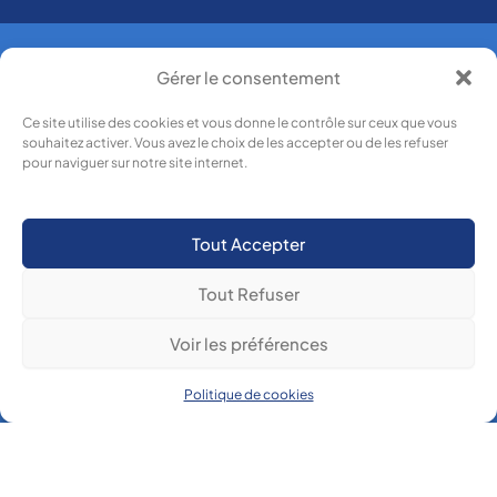
Gérer le consentement
Boulevard de
Lycée Des Métiers
l'Europe
Ce site utilise des cookies et vous donne le contrôle sur ceux que vous
83514 La
souhaitez activer. Vous avez le choix de les accepter ou de les refuser
Paul Langevin
pour naviguer sur notre site internet.
Seyne-sur-
mer
Tout Accepter
F
I
L
T
a
n
i
i
c
s
n
k
Tout Refuser
e
t
k
t
b
a
e
o
Tous les contacts
Voir les préférences
o
g
d
k
o
r
i
k
a
n
Politique de cookies
m
Copyright © Silver2 Wp
Bexter
Mentions légales