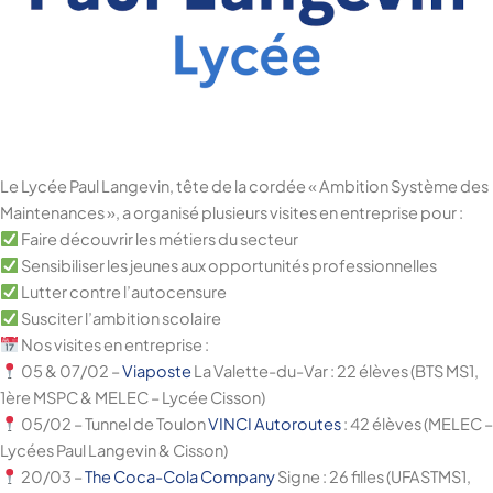
Le Lycée Paul Langevin, tête de la cordée « Ambition Système des
Maintenances », a organisé plusieurs visites en entreprise pour :
Faire découvrir les métiers du secteur
Sensibiliser les jeunes aux opportunités professionnelles
Lutter contre l’autocensure
Susciter l’ambition scolaire
Nos visites en entreprise :
05 & 07/02 –
Viaposte
La Valette-du-Var : 22 élèves (BTS MS1,
1ère MSPC & MELEC – Lycée Cisson)
05/02 – Tunnel de Toulon
VINCI Autoroutes
: 42 élèves (MELEC –
Lycées Paul Langevin & Cisson)
20/03 –
The Coca-Cola Company
Signe : 26 filles (UFASTMS1,