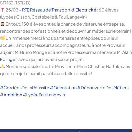
STMS2, TSTI2D)
25/03 –
RTE Réseau de Transport d’Electricité
: 60 élèves
(Lycées Cisson, Costebelle & Paul Langevin)
En tout, 150 élèves ont eu la chance de visiter une entreprise,
rencontrer des professionnels et découvrir un métier sur le terrain !
Un immense merci à nos partenaires entreprises pour leur
accueil, à nos professeurs accompagnateurs, à notre Proviseur
adjoint M. Bruno Monge et à notre Professeur maintenance M.
Alain
Edlinger
, avec qui j’ai travaillé sur ce projet.
Mention spéciale à notre Proviseure Mme Christine Bartak, sans
qui ce projet n’aurait pas été une telle réussite !
#
CordéesDeLaRéussite
#
Orientation
#
DécouverteDesMétiers
#
Ambition
#
LycéePaulLangevin