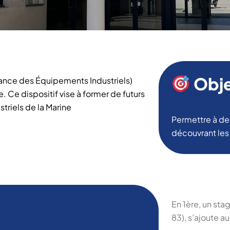
Obje
ance des Équipements Industriels)
e. Ce dispositif vise à former de futurs
striels de la Marine
Permettre à de
découvrant les 
En 1ère, un sta
83), s’ajoute a