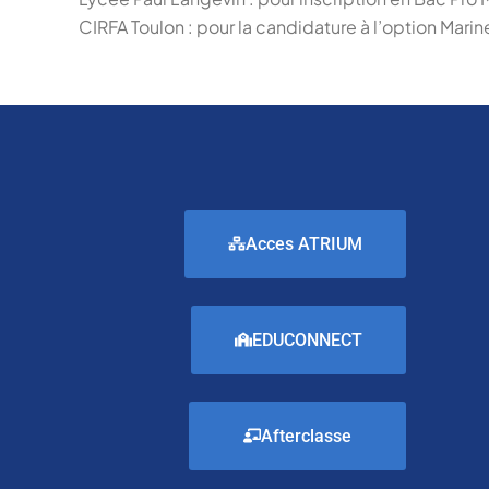
CIRFA Toulon : pour la candidature à l’option Mar
Acces ATRIUM
EDUCONNECT
Afterclasse