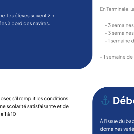
En Terminale, u
e, les élèves suivent 2 h
es à bord des navires.
– 3 semaines d
– 3 semaines 
– 1 semaine de
– 1 semaine de
Débo
ser, s’il remplit les conditions
e scolarité satisfaisante et de
e 1 à 10
À l’issue du ba
domaines varié