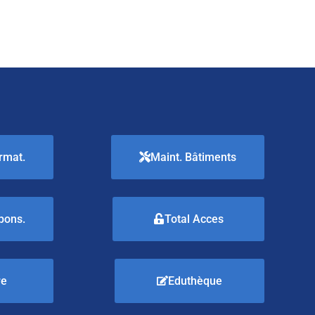
rmat.
Maint. Bâtiments
pons.
Total Acces
re
Eduthèque