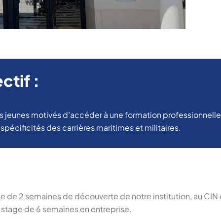
ctif :
s jeunes motivés d’accéder à une formation professionnelle 
spécificités des carrières maritimes et militaires.
ge de 2 semaines de découverte de notre institution, au CIN 
u stage de 6 semaines en entreprise.