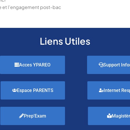
ine et l’engagement post-bac
Liens Utiles
Acces YPAREO
Support Info
Espace PARENTS
Internet Res
Prep'Exam
Magistè