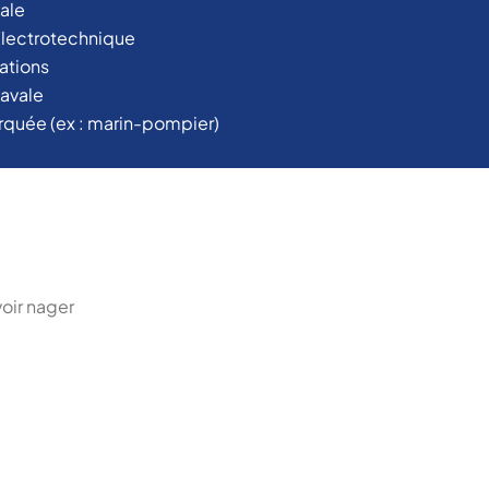
ale
Électrotechnique
ations
avale
quée (ex : marin-pompier)
oir nager